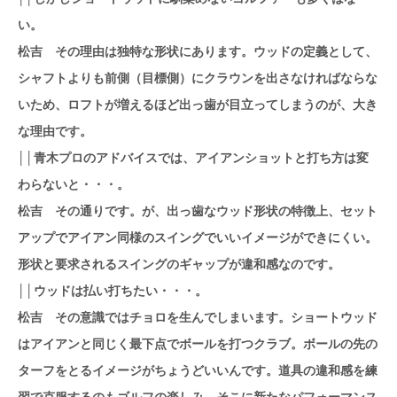
い。
松吉 その理由は独特な形状にあります。ウッドの定義として、
シャフトよりも前側（目標側）にクラウンを出さなければならな
いため、ロフトが増えるほど出っ歯が目立ってしまうのが、大き
な理由です。
││青木プロのアドバイスでは、アイアンショットと打ち方は変
わらないと・・・。
松吉 その通りです。が、出っ歯なウッド形状の特徴上、セット
アップでアイアン同様のスイングでいいイメージができにくい。
形状と要求されるスイングのギャップが違和感なのです。
││ウッドは払い打ちたい・・・。
松吉 その意識ではチョロを生んでしまいます。ショートウッド
はアイアンと同じく最下点でボールを打つクラブ。ボールの先の
ターフをとるイメージがちょうどいいんです。道具の違和感を練
習で克服するのもゴルフの楽しみ、そこに新たなパフォーマンス