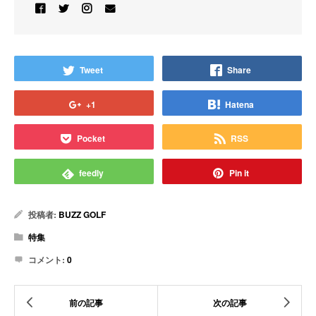
Tweet
Share
+1
Hatena
Pocket
RSS
feedly
Pin it
投稿者:
BUZZ GOLF
特集
コメント:
0