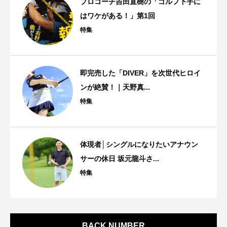
プロコーチ吉田直樹の「ゴルフ下手に
はワケがある！」第1回
特集
即完売した「DIVER」を次世代ヒロイ
ンが絶賛！｜天野真...
特集
体現者│シングルになりたいアナウン
サーの休日 坂元龍斗さ...
特集
BACK NUMBER