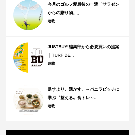
今月のゴルフ愛最後の一滴「サラゼン
からの贈り物。」
連載
JUSTBUY!編集部から必要買いの提案
｜TURF DE...
連載
足すより、活かす。～バニラピッチに
学ぶ〝整える〟食トレ～...
連載