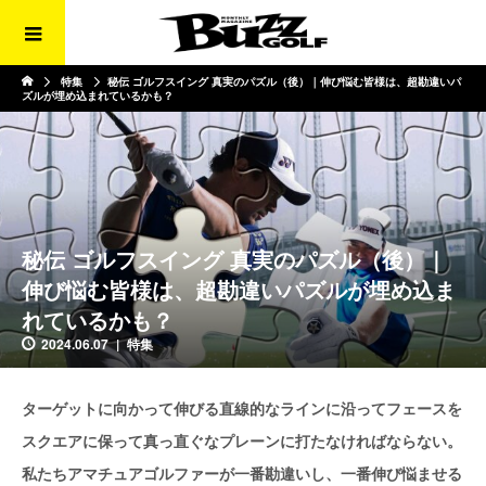
特集
秘伝 ゴルフスイング 真実のパズル（後）｜伸び悩む皆様は、超勘違いパ
ズルが埋め込まれているかも？
秘伝 ゴルフスイング 真実のパズル（後）｜
伸び悩む皆様は、超勘違いパズルが埋め込ま
れているかも？
2024.06.07
特集
ターゲットに向かって伸びる直線的なラインに沿ってフェースを
スクエアに保って真っ直ぐなプレーンに打たなければならない。
私たちアマチュアゴルファーが一番勘違いし、一番伸び悩ませる