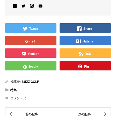
Tweet
Share
+1
Hatena
Pocket
RSS
feedly
Pin it
投稿者:
BUZZ GOLF
特集
コメント:
0