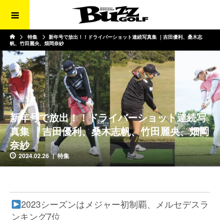
特集
新年号で放出！！ドライバーショット連続写真集 ｜吉田優利、桑木志
帆、竹田麗央、畑岡奈紗
新年号で放出！！ドライバーショット連続写
真集 ｜吉田優利、桑木志帆、竹田麗央、畑岡
奈紗
2024.02.26
特集
2023シーズンはメジャー初制覇、メルセデスラ
ンキング7位