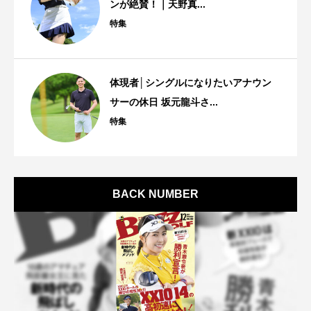
ンが絶賛！｜天野真...
特集
体現者│シングルになりたいアナウン
サーの休日 坂元龍斗さ...
特集
BACK NUMBER