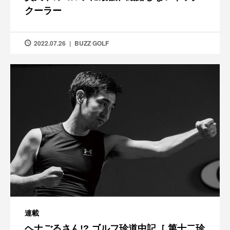
クーラー
2022.07.26
BUZZ GOLF
連載
ヘナごるさん!? ゴルフ珍道中記［ 第十二珍