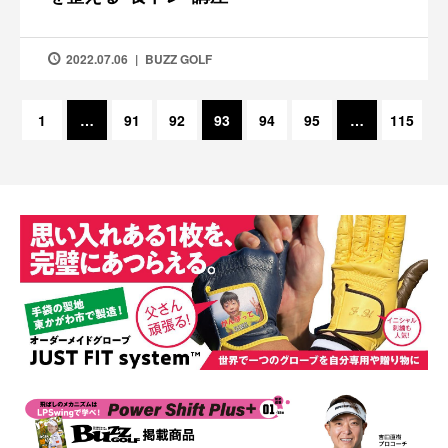
2022.07.06
BUZZ GOLF
1
…
91
92
93
94
95
…
115