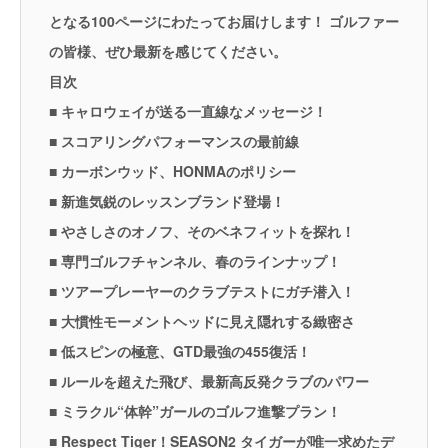
となる100ページにわたってお届けします！ ゴルファー
の皆様、ぜひ最新を感じてください。
目次
■ キャロウェイが送る一直線なメッセージ！
■ スコアリングパフォーマンスの最前線
■ カーボンウッド、HONMAのポリシー
■ 新進気鋭のレッスンブランド登場！
■ やさしさのオノフ、そのベネフィットを探れ！
■ 専門ゴルフチャンネル、春のラインナップ！
■ ツアープレーヤーのクラブテストにガチ潜入！
■ 大慣性モーメントヘッドに見え隠れする緻密さ
■ 低スピンの極意、GTD最強の455復活！
■ ルールを超えた飛び、最新高反発クラブのパワー
■ ミラクル“体幹”ガールのゴルフ進撃プラン！
■ Respect Tiger！SEASON2 タイガーが唯一求めたデ