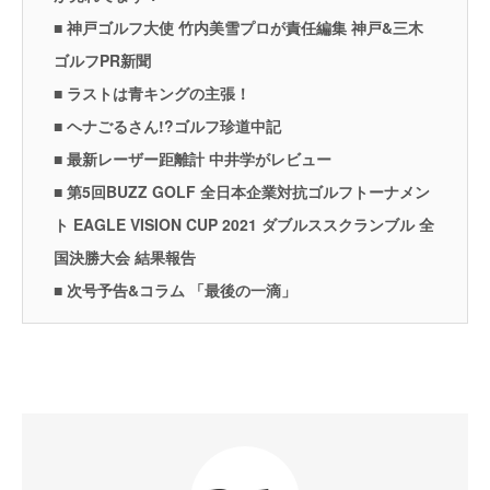
■ 神戸ゴルフ大使 竹内美雪プロが責任編集 神戸&三木
ゴルフPR新聞
■ ラストは青キングの主張！
■ ヘナごるさん!?ゴルフ珍道中記
■ 最新レーザー距離計 中井学がレビュー
■ 第5回BUZZ GOLF 全日本企業対抗ゴルフトーナメン
ト EAGLE VISION CUP 2021 ダブルススクランブル 全
国決勝大会 結果報告
■ 次号予告&コラム 「最後の一滴」