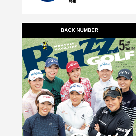
特集
BACK NUMBER