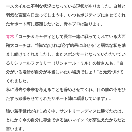
ースタイルに不利な状況になっている現状がありました。自然と
弱気な言葉を口走ってしまう中、いつもポジティブにさせてくれ
たサポート陣に感謝したいと、青木プロは語ります。
青木
「コーチ＆キャディとして長年一緒に戦ってくれている大西
翔太コーチは、“諦めなければ必ず結果に出せる”と弱気な私を励
まし続けてくれましたし、またスポンサーとなっていただいてい
るリシャールファミリー（リシャール・ミル）の皆さんも、“自
分がいる場所が自分が本当にいたい場所でしょ！”と元気づけて
くれました。
私に過去や未来を考えることを辞めさせてくれ、目の前の今をひ
たすら頑張らせてくれたサポート陣に感謝しています」。
強い若手世代がひしめく中、サントリーレディスに勝てたのは、
とにかく今の自分に専念できる強いマインドが芽生えたからだと
言います。