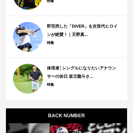
特集
即完売した「DIVER」を次世代ヒロイ
ンが絶賛！｜天野真...
特集
体現者│シングルになりたいアナウン
サーの休日 坂元龍斗さ...
特集
BACK NUMBER