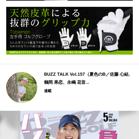
BUZZ TALK Vol.157（夏色のB／佐藤 心結、
鶴岡 果恋、永嶋 花音...
連載