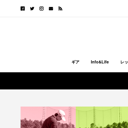
ギア
Info&Life
レ