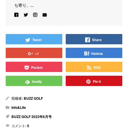
ち寄り、...
Tweet
Share
+1
Hatena
Pocket
RSS
feedly
Pin it
投稿者:
BUZZ GOLF
Info&Life
BUZZ GOLF 2022年6月号
コメント:
0