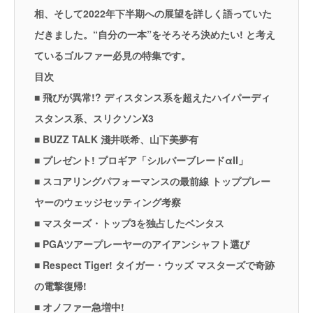
相、そして2022年下半期への展望を詳しく語っていた
だきました。“自分の一本”をそろそろ決めたい! と考え
ているゴルファー必見の特集です。
目次
■ 飛びが異常!? ディスタンス系を超えたハイパーディ
スタンス系、スリクソンX3
■ BUZZ TALK 淺井咲希、山下美夢有
■ プレゼント! プロギア「シルバーブレードαII」
■ スコアリングパフォーマンスの最前線 トッププレー
ヤーのウェッジセッティング考察
■ マスターズ・トップ3を独占したベンタス
■ PGAツアープレーヤーのアイアンシャフト選び
■ Respect Tiger! タイガー・ウッズ マスターズで奇跡
の電撃復帰!
■ オノファー急増中!