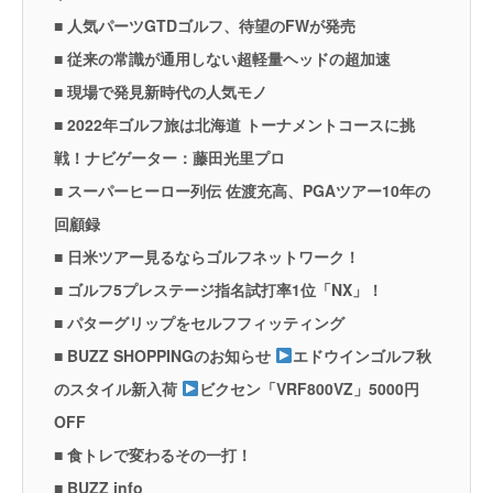
■ 人気パーツGTDゴルフ、待望のFWが発売
■ 従来の常識が通用しない超軽量ヘッドの超加速
■ 現場で発見新時代の人気モノ
■ 2022年ゴルフ旅は北海道 トーナメントコースに挑
戦！ナビゲーター：藤田光里プロ
■ スーパーヒーロー列伝 佐渡充高、PGAツアー10年の
回顧録
■ 日米ツアー見るならゴルフネットワーク！
■ ゴルフ5プレステージ指名試打率1位「NX」！
■ パターグリップをセルフフィッティング
■ BUZZ SHOPPINGのお知らせ
エドウインゴルフ秋
のスタイル新入荷
ビクセン「VRF800VZ」5000円
OFF
■ 食トレで変わるその一打！
■ BUZZ info