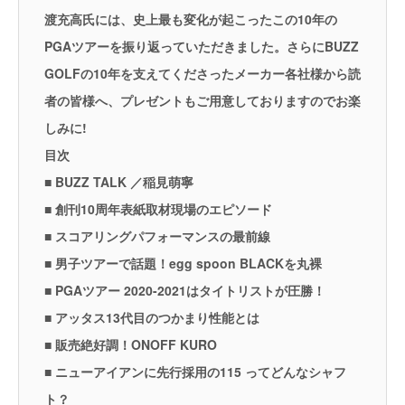
渡充高氏には、史上最も変化が起こったこの10年の
PGAツアーを振り返っていただきました。さらにBUZZ
GOLFの10年を支えてくださったメーカー各社様から読
者の皆様へ、プレゼントもご用意しておりますのでお楽
しみに!
目次
■ BUZZ TALK ／稲見萌寧
■ 創刊10周年表紙取材現場のエピソード
■ スコアリングパフォーマンスの最前線
■ 男子ツアーで話題！egg spoon BLACKを丸裸
■ PGAツアー 2020-2021はタイトリストが圧勝！
■ アッタス13代目のつかまり性能とは
■ 販売絶好調！ONOFF KURO
■ ニューアイアンに先行採用の115 ってどんなシャフ
ト？