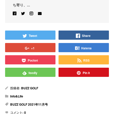
ち寄り、...
Tweet
Share
+1
Hatena
Pocket
RSS
feedly
Pin it
投稿者:
BUZZ GOLF
Info&Life
BUZZ GOLF 2021年11月号
コメント:
0