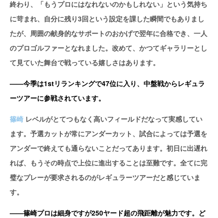
終わり、「もうプロにはなれないのかもしれない」という気持ち
に苛まれ、自分に残り3回という設定を課した瞬間でもありまし
たが、周囲の献身的なサポートのおかげで翌年に合格でき、一人
のプロゴルファーとなれました。改めて、かつてギャラリーとし
て見ていた舞台で戦っている嬉しさはあります。
——今季は1stリランキングで47位に入り、中盤戦からレギュラ
ーツアーに参戦されています。
篠崎
レベルがとてつもなく高いフィールドだなって実感してい
ます。予選カットが常にアンダーカット、試合によっては予選を
アンダーで終えても通らないことだってあります。初日に出遅れ
れば、もうその時点で上位に進出することは至難です。全てに完
璧なプレーが要求されるのがレギュラーツアーだと感じていま
す。
——篠崎プロは細身ですが250ヤード超の飛距離が魅力です。ど