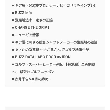
■ ギア猿・関雅史プロがカーナビ・ゴリラをインプレ!
■ BUZZ info
■ 飛距離追求、速さの正論
■ CHANGE THE GRIP !
■ ニューギア情報
■ ギア通に刺さる総合シャフトメーカーの飛距離の結論
■ まさかの新連載 ヘナごるさん !?ゴルフ珍道中記
■ BUZZ DATA LABO PRGR 05 IRON
■ ゴルフ・スーパーヒーロー列伝 【特別編】全英制覇
へ、 頑張れゴルフニッポン
■ 次号予告&今月の締め!