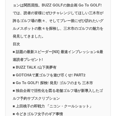
ョンは関西屈指。BUZZ GOLFの旅企画 Go To GOLF!
では、読者の皆様にぜひチャレンジしてほしい三木市が
誇るゴルフ場の数々、そしてプレー後にぜひ訪れたいグ
ルメスポットの数々を探検し、三木市のゴルフの魅力を
発見してきました。
目次
■ 話題の最新スピーダー[NX] 最速インプレッション&最
速読者プレゼント!
■ BUZZ TALK /山下美夢有
■ GOTCHAで夏ゴルフを遊び尽くせ! PART2
■ Go To GOLF! 探検! 発見! ゴルフのまち 三木市
■ 独自企画で活性化を図る老舗ゴルフ場が新導入したゴ
ルフ予約サブスクリプション
■ 上田桃子の即戦力 「ニコン・クールショット」
■ 今どきゴルフ女子のギア事情