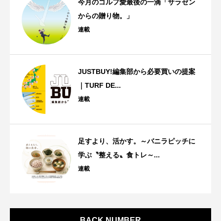
今月のゴルフ愛最後の一滴「サラゼン
からの贈り物。」
連載
JUSTBUY!編集部から必要買いの提案
｜TURF DE...
連載
足すより、活かす。～バニラピッチに
学ぶ〝整える〟食トレ～...
連載
BACK NUMBER