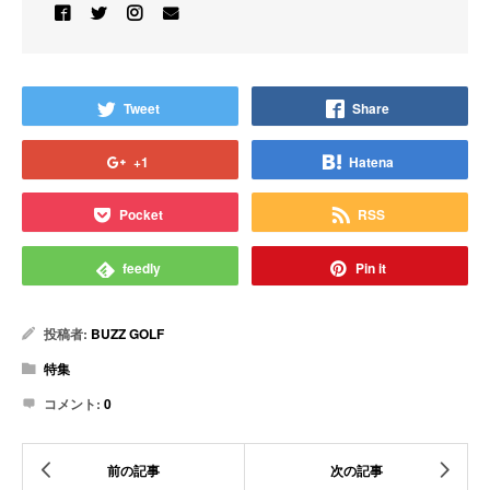
Tweet
Share
+1
Hatena
Pocket
RSS
feedly
Pin it
投稿者:
BUZZ GOLF
特集
コメント:
0