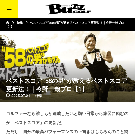
特集
ベストスコア“58の男”が教えるベストスコア更新法！｜今野一哉プロ
【1】
ベストスコア“58の男”が教えるベストスコア
更新法！｜今野一哉プロ【1】
2025.07.21
特集
ゴルファーなら誰しもが達成したいと願い日常から練習に励むの
が「ベストスコア」の更新だ。
ただし、自分の最高パフォーマンスの上書きはもちろんのこと簡