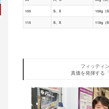
105
S、X
108g（
115
S、X
118g（
フィッティ
真価を発揮する