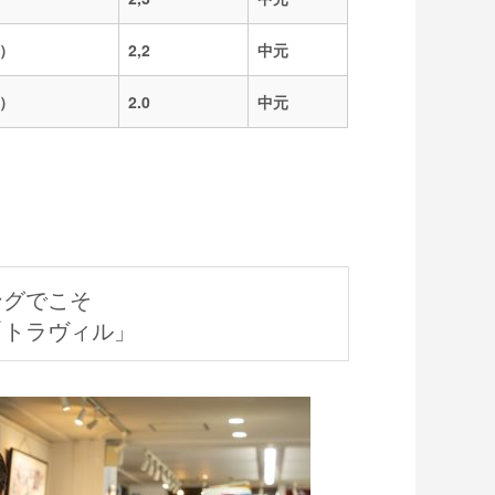
S）
2,2
中元
S）
2.0
中元
ングでこそ
「トラヴィル」