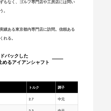
ずもなく、ゴルフ専門店や工房店には問い
う。
実績ある東京都内専門店に訪問。信頼ある
くれる。
ドバックした
止めるアイアンシャフト
トルク
調子
）
2.7
中元
）
2,3
中元