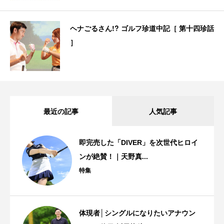
ヘナごるさん!? ゴルフ珍道中記［ 第十四珍話
］
最近の記事
人気記事
即完売した「DIVER」を次世代ヒロイ
ンが絶賛！｜天野真...
特集
体現者│シングルになりたいアナウン