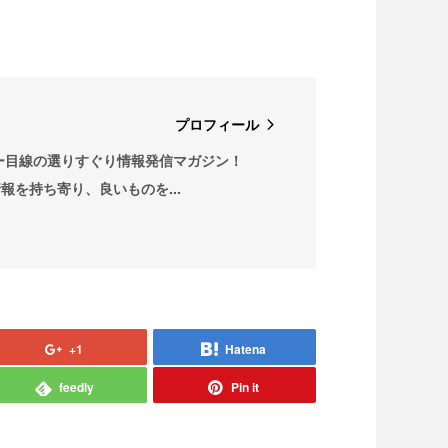
プロフィール
ー目線の選りすぐり情報発信マガジン！
情報を持ち寄り、良いものを...
+1
Hatena
feedly
Pin it