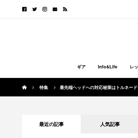
ギア
Info&Life
レ
特集
最先端ヘッドへの対応秘策はトルネードチッ
最近の記事
人気記事