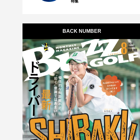
特集
BACK NUMBER