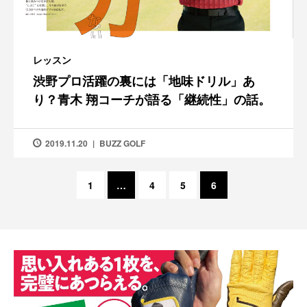
レッスン
渋野プロ活躍の裏には「地味ドリル」あ
り？青木 翔コーチが語る「継続性」の話。
2019.11.20
BUZZ GOLF
1
…
4
5
6