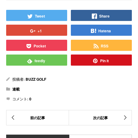
Tweet
Share
+1
Hatena
Pocket
RSS
feedly
Pin it
投稿者:
BUZZ GOLF
連載
コメント:
0