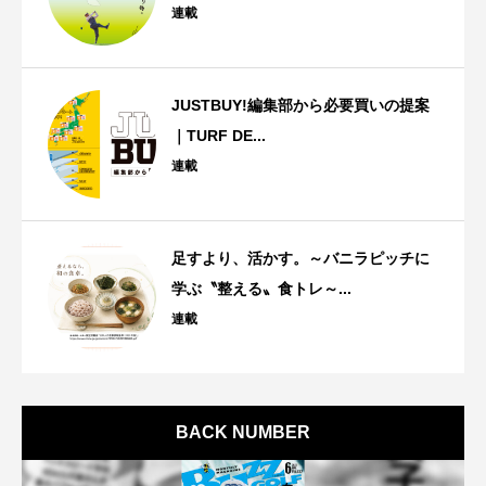
連載
JUSTBUY!編集部から必要買いの提案
｜TURF DE...
連載
足すより、活かす。～バニラピッチに
学ぶ〝整える〟食トレ～...
連載
BACK NUMBER