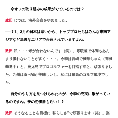
──今オフの取り組みの成果がでているのでは？
政田
じつは、海外合宿をやめました。
──？1、2月の日本は寒いから、トッププロたちはみんな東南ア
ジアなど温暖なエリアで合宿されていますよね。
政田
私・・・米が合わないんです（笑）。寒暖差で体調もあん
まり優れないことが多く・・・。今季は宮崎で楓華ちゃん（菅楓
華選手）と、鹿児島でプロゴルファーを目指す弟と、頑張りまし
た。九州は食べ物が美味しいし、私には最高のゴルフ環境でし
た。
──自分のやり方を見つけられたのが、今季の充実に繋がってい
るのですね。夢の初優勝も近い！？
政田
そうなることを目標に“私らしさ”で頑張ります（笑）。楽