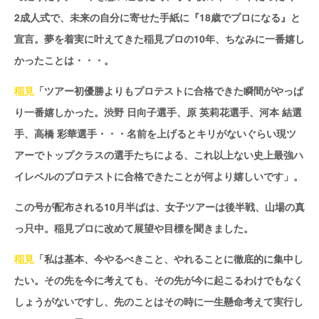
2成人式で、未来の自分に寄せた手紙に『18歳でプロになる』と
宣言。夢を着実に叶えてきた稲見プロの10年、ちなみに一番嬉し
かったことは・・・。
稲見
「ツアー初優勝よりもプロテストに合格できた瞬間がやっぱ
り一番嬉しかった。渋野 日向子選手、原 英莉花選手、河本 結選
手、高橋 彩華選手・・・名前を上げるとキリがないぐらい現ツ
アーでトップクラスの選手たちによる、これ以上ない史上最強ハ
イレベルのプロテストに合格できたことが何より嬉しいです」。
この号が配布される10月半ばは、女子ツアーは後半戦、山場の真
っ只中。稲見プロに改めて展望や目標を聞きました。
稲見
「私は基本、今やるべきこと、やれることに徹底的に集中し
たい。その先を今に考えても、その先が今に起こるわけでもなく
しょうがないですし、先のことはその時に一生懸命考えて実行し