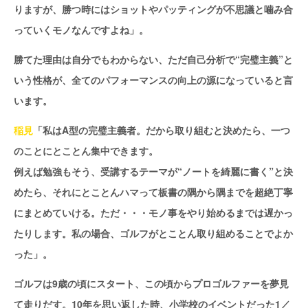
りますが、勝つ時にはショットやパッティングが不思議と噛み合
っていくモノなんですよね」。
勝てた理由は自分でもわからない、ただ自己分析で“完璧主義”と
いう性格が、全てのパフォーマンスの向上の源になっていると言
います。
稲見
「私はA型の完璧主義者。だから取り組むと決めたら、一つ
のことにとことん集中できます。
例えば勉強もそう、受講するテーマが“ノートを綺麗に書く”と決
めたら、それにとことんハマって板書の隅から隅までを超絶丁寧
にまとめていける。ただ・・・モノ事をやり始めるまでは遅かっ
たりします。私の場合、ゴルフがとことん取り組めることでよか
った」。
ゴルフは9歳の頃にスタート、この頃からプロゴルファーを夢見
て走りだす。10年を思い返した時、小学校のイベントだった1／