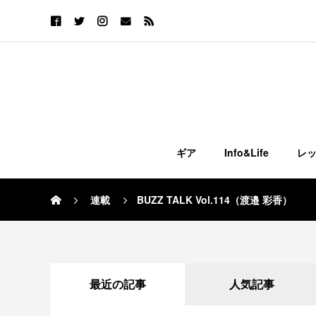
ギア
Info&Life
レ
連載
BUZZ TALK Vol.114（渡邉 彩香）
最近の記事
人気記事