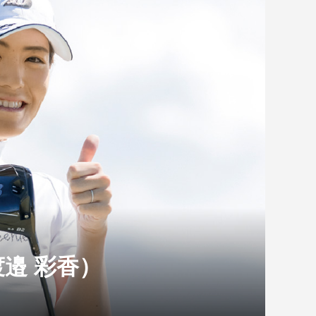
（渡邉 彩香）