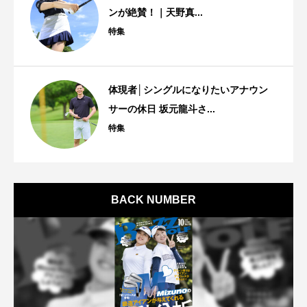
ンが絶賛！｜天野真...
特集
体現者│シングルになりたいアナウン
サーの休日 坂元龍斗さ...
特集
BACK NUMBER