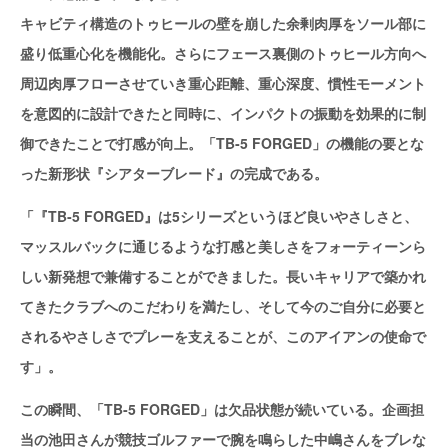
キャビティ構造のトゥヒールの壁を崩した余剰肉厚をソール部に
盛り低重心化を機能化。さらにフェース裏側のトゥヒール方向へ
周辺肉厚フローさせていき重心距離、重心深度、慣性モーメント
を意図的に設計できたと同時に、インパクトの振動を効果的に制
御できたことで打感が向上。「TB‐5 FORGED」の機能の要とな
った新形状『シアターブレード』の完成である。
「『TB‐5 FORGED』は5シリーズというほど良いやさしさと、
マッスルバックに通じるような打感と美しさをフォーティーンら
しい新発想で兼備することができました。長いキャリアで築かれ
てきたクラブへのこだわりを満たし、そして今のご自分に必要と
されるやさしさでプレーを支えることが、このアイアンの使命で
す」。
この瞬間、「TB‐5 FORGED」は欠品状態が続いている。企画担
当の池田さんが競技ゴルファーで腕を鳴らした中嶋さんをブレな