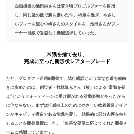
企画担当の池田純さんは若き頃プロゴルファーを目指
し、同じ釜の飯で腕を磨いた仲。45歳を過ぎ、やさし
いプレーを望む中嶋さんのスタイルを、池田さんがプレ
ーヤー目線で妥協なく機能追求していった。
常識を捨て去り、
完成に至った新形状シアターブレード
ただ、プロダクト企画&開発で、試行錯誤という道なき道を前向
きに歩めたのは、創設者・竹林隆光さん（故）による“常識を疑
え”というフォーティーンに受け継がれる活動姿勢があったから
に他ならない。まずは打感向上のためにやさしい軟鉄鍛造アイア
ンがキャビティ構造である常識を覆し、効果的に部分肉厚を持た
せることを開発目標にした。「無茶な要望に応えてくれた開発チ
ームに感謝しています」。