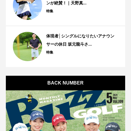
ンが絶賛！｜天野真...
特集
体現者│シングルになりたいアナウン
サーの休日 坂元龍斗さ...
特集
BACK NUMBER