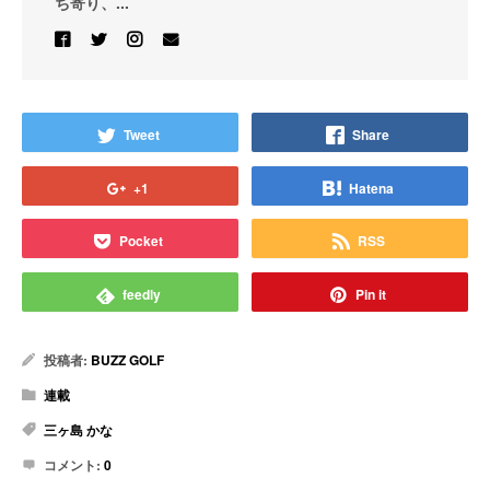
ち寄り、...
Tweet
Share
+1
Hatena
Pocket
RSS
feedly
Pin it
投稿者:
BUZZ GOLF
連載
三ヶ島 かな
コメント:
0