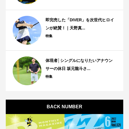
即完売した「DIVER」を次世代ヒロイ
ンが絶賛！｜天野真...
特集
体現者│シングルになりたいアナウン
サーの休日 坂元龍斗さ...
特集
BACK NUMBER