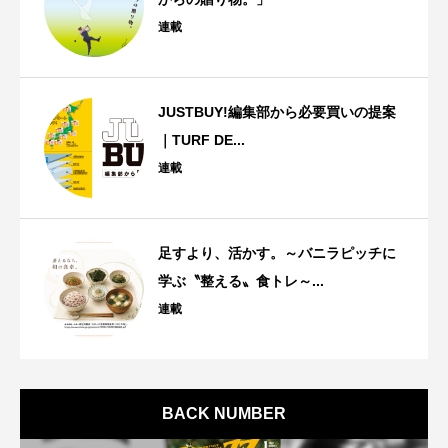
連載
JUSTBUY!編集部から必要買いの提案
｜TURF DE...
連載
足すより、活かす。～バニラピッチに
学ぶ〝整える〟食トレ～...
連載
BACK NUMBER