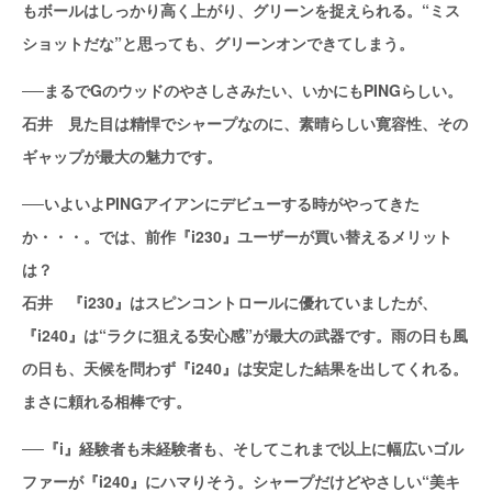
もボールはしっかり高く上がり、グリーンを捉えられる。“ミス
ショットだな”と思っても、グリーンオンできてしまう。
──まるでGのウッドのやさしさみたい、いかにもPINGらしい。
石井 見た目は精悍でシャープなのに、素晴らしい寛容性、その
ギャップが最大の魅力です。
──いよいよPINGアイアンにデビューする時がやってきた
か・・・。では、前作『i230』ユーザーが買い替えるメリット
は？
石井 『i230』はスピンコントロールに優れていましたが、
『i240』は“ラクに狙える安心感”が最大の武器です。雨の日も風
の日も、天候を問わず『i240』は安定した結果を出してくれる。
まさに頼れる相棒です。
──『i』経験者も未経験者も、そしてこれまで以上に幅広いゴル
ファーが『i240』にハマりそう。シャープだけどやさしい“美キ