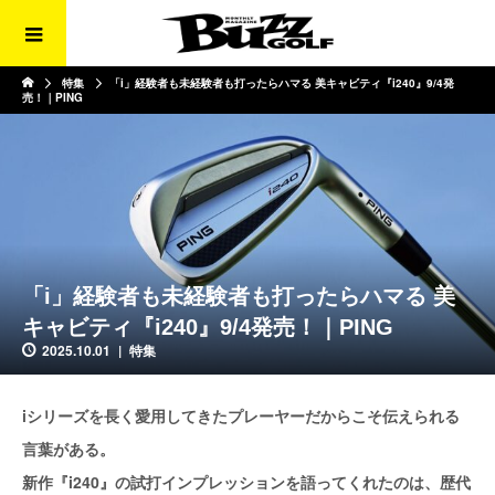
特集
「i」経験者も未経験者も打ったらハマる 美キャビティ『i240』9/4発
売！｜PING
「i」経験者も未経験者も打ったらハマる 美
キャビティ『i240』9/4発売！｜PING
2025.10.01
特集
iシリーズを長く愛用してきたプレーヤーだからこそ伝えられる
言葉がある。
新作『i240』の試打インプレッションを語ってくれたのは、歴代