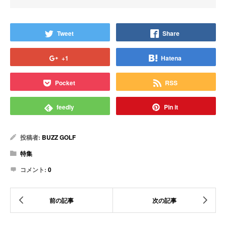
Tweet
Share
+1
Hatena
Pocket
RSS
feedly
Pin it
投稿者:
BUZZ GOLF
特集
コメント:
0