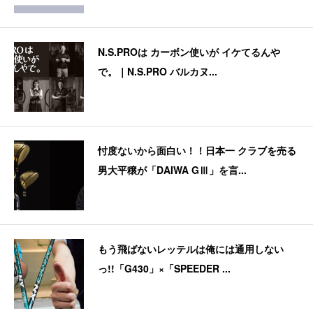
N.S.PROは カーボン使いが イケてるんや
で。｜N.S.PRO バルカヌ...
忖度ないから面白い！！日本一 クラブを売る
男大平穣が「DAIWA GⅢ」を言...
もう飛ばないレッテルは俺には通用しない
っ!!「G430」×「SPEEDER ...