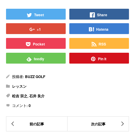
Tweet
Share
+1
Hatena
Pocket
RSS
feedly
Pin it
投稿者:
BUZZ GOLF
レッスン
松吉 宗之
,
石井 良介
コメント:
0