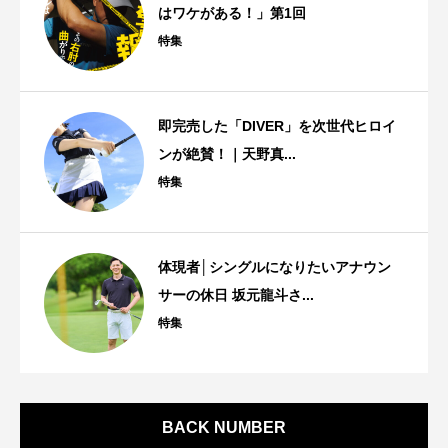
はワケがある！」第1回
特集
即完売した「DIVER」を次世代ヒロイ
ンが絶賛！｜天野真...
特集
体現者│シングルになりたいアナウン
サーの休日 坂元龍斗さ...
特集
BACK NUMBER