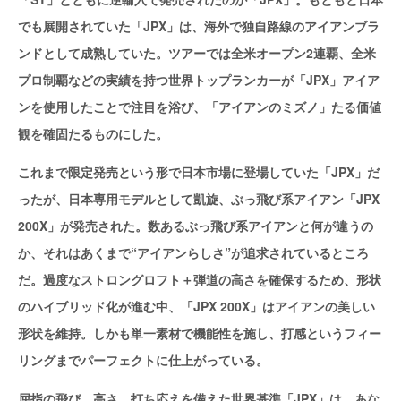
でも展開されていた「JPX」は、海外で独自路線のアイアンブラ
ンドとして成熟していた。ツアーでは全米オープン2連覇、全米
プロ制覇などの実績を持つ世界トップランカーが「JPX」アイア
ンを使用したことで注目を浴び、「アイアンのミズノ」たる価値
観を確固たるものにした。
これまで限定発売という形で日本市場に登場していた「JPX」だ
ったが、日本専用モデルとして凱旋、ぶっ飛び系アイアン「JPX
200X」が発売された。数あるぶっ飛び系アイアンと何が違うの
か、それはあくまで“アイアンらしさ”が追求されているところ
だ。過度なストロングロフト＋弾道の高さを確保するため、形状
のハイブリッド化が進む中、「JPX 200X」はアイアンの美しい
形状を維持。しかも単一素材で機能性を施し、打感というフィー
リングまでパーフェクトに仕上がっている。
屈指の飛び、高さ、打ち応えを備えた世界基準「JPX」は、あな