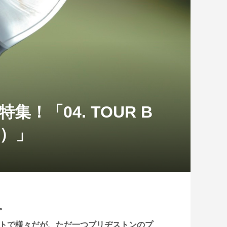
集！「04. TOUR B
様）」
。
トで様々だが、ただ一つブリヂストンのプ