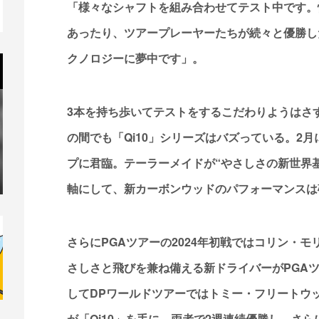
「様々なシャフトを組み合わせてテスト中です。慣性
あったり、ツアープレーヤーたちが続々と優勝し
クノロジーに夢中です」。
3本を持ち歩いてテストをするこだわりようはさ
の間でも「Qi10」シリーズはバズっている。2
プに君臨。テーラーメイドが“やさしさの新世界基準”
軸にして、新カーボンウッドのパフォーマンスは
さらにPGAツアーの2024年初戦ではコリン・モリ
さしさと飛びを兼ね備える新ドライバーがPGA
してDPワールドツアーではトミー・フリートウッド
が「Qi10」を手に、両者で2週連続優勝し、さ