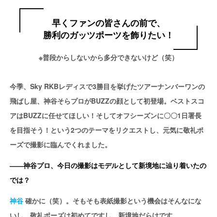
早くファンの皆さんの前で、
勝利のガッツポーツを飾りたい！
※普段からしないから多分できないけど（笑）
今季、Sky RKBレディスで3勝目を挙げたツアーナンバーワンの
飛ばし屋、神谷そらプロがBUZZの顔として初登場。ベストスコ
アはBUZZに任せてほしい！そしてオフシーズンに〇〇1日署長
を目指そう！という2つのテーマをリクエストし、元気に敬礼ポ
ーズで撮影に臨んでくれました。
――神谷プロ、今日の撮影はモデルとして新境地に辿り着いたの
では？
神谷
確かに（笑）。そもそも表紙撮影という機会はそんなにな
いし、敬礼ポーズは初めてですし、新境地だらけです。