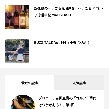
超孤独のヘナごる飯 第9食｜ヘナごる!? ゴル
フ珍道中記 2nd SEASO...
BUZZ TALK Vol.164（小野 ひろむ）
最近の記事
人気記事
プロコーチ吉田直樹の「ゴルフ下手に
はワケがある！」第1回