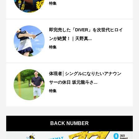
特集
即完売した「DIVER」を次世代ヒロイ
ンが絶賛！｜天野真...
特集
体現者│シングルになりたいアナウン
サーの休日 坂元龍斗さ...
特集
BACK NUMBER