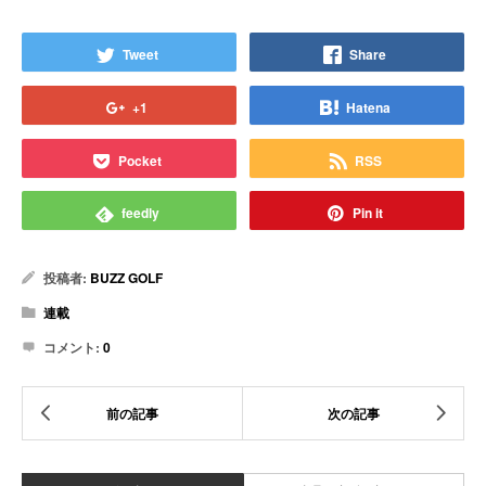
Tweet
Share
+1
Hatena
Pocket
RSS
feedly
Pin it
投稿者:
BUZZ GOLF
連載
コメント:
0