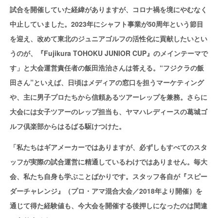
試合を開催していた経緯がありますが、コロナ禍を境にやむなく
中止していました。2023年にシャフト事業が50周年という節目
を迎え、改めて東北のジュニアゴルフの活性化に貢献したいとい
うのが、『Fujikura TOHOKU JUNIOR CUP』のメインテーマで
す」と大会運営責任者の飯田浩治さんは答える。“フジクラの飯
田さん”といえば、日頃はメディアの窓口を担うマーケティング
や、主に男子プロたちから信頼あるツアーレップを兼務。さらに
大会には女子ツアーのレップ担当も、ヤマハレディースの葛城ゴ
ルフ倶楽部からはるばる駆けつけた。
「私たちはギアメーカーではありますが、必ずしもすべてのスタ
ッフが実際の試合運営に精通しているわけではありません。毎大
会、私たち自身も学ぶことばかりです。スタッフ各自が『スピー
ダーチャレンジ』（プロ・アマ混合大会／2018年より開催）を
通じて得た経験値も、今大会を開催する後押しになったのは間違