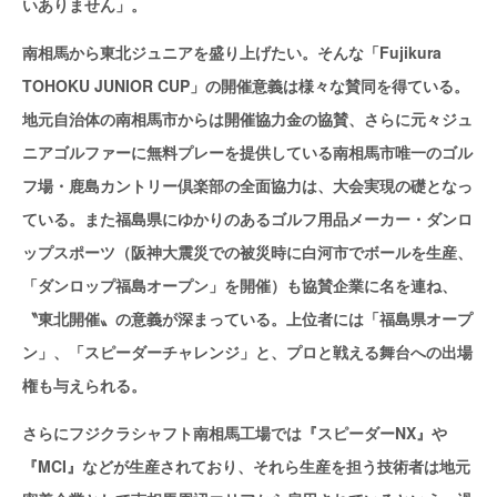
いありません」。
南相馬から東北ジュニアを盛り上げたい。そんな「Fujikura
TOHOKU JUNIOR CUP」の開催意義は様々な賛同を得ている。
地元自治体の南相馬市からは開催協力金の協賛、さらに元々ジュ
ニアゴルファーに無料プレーを提供している南相馬市唯一のゴル
フ場・鹿島カントリー倶楽部の全面協力は、大会実現の礎となっ
ている。また福島県にゆかりのあるゴルフ用品メーカー・ダンロ
ップスポーツ（阪神大震災での被災時に白河市でボールを生産、
「ダンロップ福島オープン」を開催）も協賛企業に名を連ね、
〝東北開催〟の意義が深まっている。上位者には「福島県オープ
ン」、「スピーダーチャレンジ」と、プロと戦える舞台への出場
権も与えられる。
さらにフジクラシャフト南相馬工場では『スピーダーNX』や
『MCI』などが生産されており、それら生産を担う技術者は地元