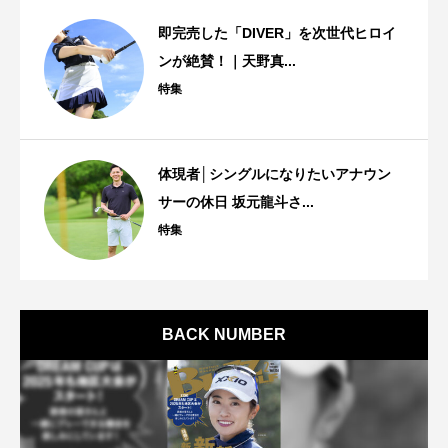
即完売した「DIVER」を次世代ヒロイ
ンが絶賛！｜天野真...
特集
体現者│シングルになりたいアナウン
サーの休日 坂元龍斗さ...
特集
BACK NUMBER