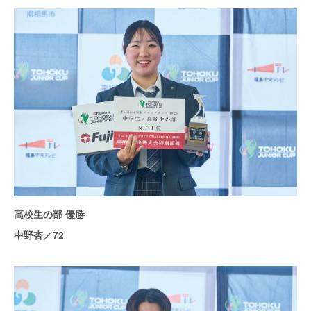
高校生の部 優勝
中野杏／72