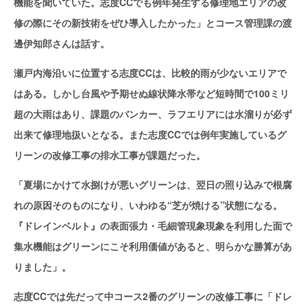
機能を聞いていた。志度CCでも例年発生する修理地エリアの改
修の際にその新技術をぜひ導入したかった」とコース管理課の渡
邊伊知郎さんは話す。
瀬戸内海沿いに位置する志度CCは、比較的雨が少ないエリアで
はある。しかし台風や予期せぬ線状降水帯など短時間で100ミリ
超の大雨はあり、課題のバンカー、ラフエリアには水溜りが必ず
出来て修理地扱いとなる。また志度CCでは例年実施しているグ
リーンの改修工事の排水工事が課題だった。
「夏場にかけて水捌けが悪いグリーンは、翌日の照り込みで根腐
れの原因そのものになり、いわゆる“芝が焼ける”状態になる。
『ドレインベルト』の表面張力・毛細管現象現象を利用した面で
集水機能はグリーンにこそ利用価値があると、明らかな勝算があ
りました」。
志度CCでは先だって中コース2番のグリーンの改修工事に「ドレ