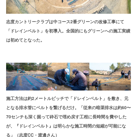
志度カントリークラブは中コース2番グリーンの改修工事にて
「ドレインベルト」を初導入。全国的にもグリーンへの施工実績
は初めてとなった。
施工方法は約2メートルピッチで「ドレインベルト」を敷き、元
となる排水管にベルトを繋げるだけ。「従来の暗渠排水は約60〜
70センチも深く掘って砕石で埋め戻す工程に長時間を費やした
が、『ドレインベルト』は明らかな施工時間の短縮が可能にな
る」（志度CC・渡邊さん）