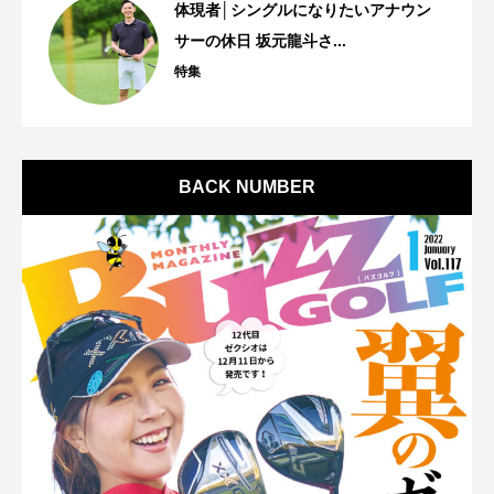
体現者│シングルになりたいアナウン
サーの休日 坂元龍斗さ...
特集
BACK NUMBER