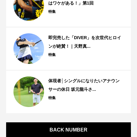
はワケがある！」第1回
特集
即完売した「DIVER」を次世代ヒロイ
ンが絶賛！｜天野真...
特集
体現者│シングルになりたいアナウン
サーの休日 坂元龍斗さ...
特集
BACK NUMBER