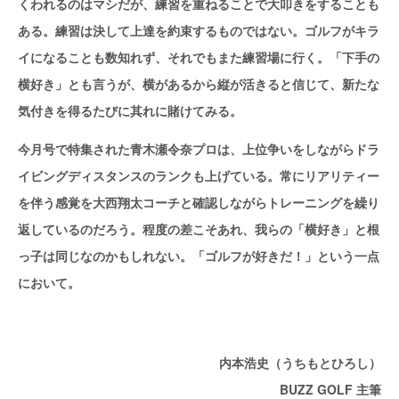
くわれるのはマシだが、練習を重ねることで大叩きをすることも
ある。練習は決して上達を約束するものではない。ゴルフがキラ
イになることも数知れず、それでもまた練習場に行く。「下手の
横好き」とも言うが、横があるから縦が活きると信じて、新たな
気付きを得るたびに其れに賭けてみる。
今月号で特集された青木瀬令奈プロは、上位争いをしながらドラ
イビングディスタンスのランクも上げている。常にリアリティー
を伴う感覚を大西翔太コーチと確認しながらトレーニングを繰り
返しているのだろう。程度の差こそあれ、我らの「横好き」と根
っ子は同じなのかもしれない。「ゴルフが好きだ！」という一点
において。
内本浩史（うちもとひろし）
BUZZ GOLF 主筆