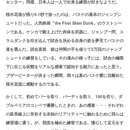
センター」同様、日本人は一人で出来る練習が好きなようだ。
桜木花道が残り0.1秒で放ったのは、バスケの基本のジャンプシ
ュートだった。人気映画「the First Slam Dunk」のラストシー
ンである。ケンカで鍛え上げた肉体を武器に、ジャンプ一閃、ス
ラムダンクを叩き込んで試合を決める自身の姿を夢見てバスケの
道を選んだ。試合直前、彼は仲間の手を借りて2万回のジャンプ
シュートの練習をしている。その凄みの根っ子には、試合の極限
下に生じる状態をリアルな感覚で認知する能力にあったと思う。
ブザービーターが決まった瞬間、我々は真のバスケ愛に目醒めた
桜木花道に感動するのである。
かくして、初めてパーを取り、バーディを取り、100を切り、ダ
ブルペリアのコンペで優勝したときの、あの感覚・・・それぞれ
の延長線上に存在する未知のリアリティーに触れるために我らは
練習場に通う。が、我流を極めた練習である。慢心して足元をす