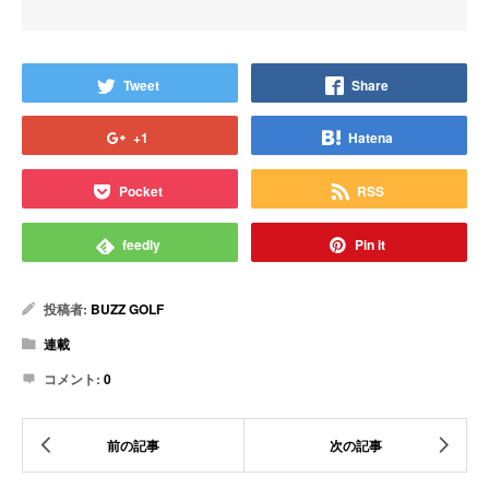
Tweet
Share
+1
Hatena
Pocket
RSS
feedly
Pin it
投稿者:
BUZZ GOLF
連載
コメント:
0