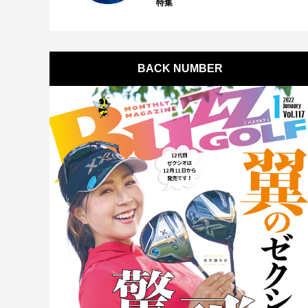
特集
BACK NUMBER