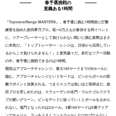
春予選挑戦の
意義ある1時間
「ToptracerRange MASTERS」、春予選に挑む1時間前に打撃
練習を始めた政田夢乃プロ。延べ3万人もが参加する同イベント
に、ツアープレーヤーとして負けられない戦いに挑む姿勢はまさ
に本気だ。「トップトレーサー・レンジは、日頃から活用してい
るからこそ負けられません！」と意気揚々だ。多忙なツアー活動
の中、春予選に挑戦できるのは1時間。
競技はアプローチチャレンジ、最大160ヤードまでの9ホールに
臨む。アプローチャレンジというモードは、ピンからボールの距
離でポイント加算される。つまりスコアは低いほど高得点だ。政
田プロを苦しめたのは、スウェーデンの名門・ウルナゴルフクラ
ブの硬いグリーン。ピンをデッドに狙っていくとボールを止めら
れない。鬼門となったのは2ホール。3番160ヤードは6番アイア
ンでキャリー、ランをうまくコントロールしなければならない。