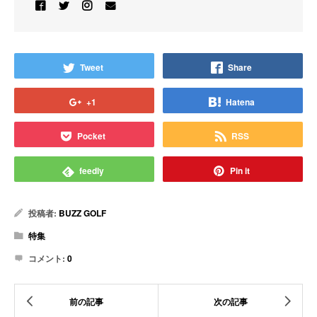
Tweet
Share
+1
Hatena
Pocket
RSS
feedly
Pin it
投稿者:
BUZZ GOLF
特集
コメント:
0