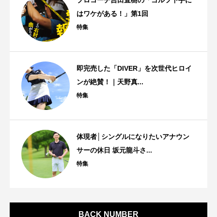
はワケがある！」第1回
特集
即完売した「DIVER」を次世代ヒロイ
ンが絶賛！｜天野真...
特集
体現者│シングルになりたいアナウン
サーの休日 坂元龍斗さ...
特集
BACK NUMBER