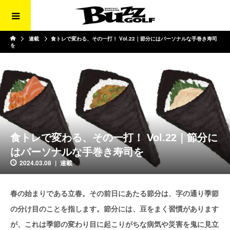
連載
食トレで変わる、その一打！ Vol.22｜節分にはパーソナルな手巻き寿司
を
食トレで変わる、その一打！ Vol.22｜節分に
はパーソナルな手巻き寿司を
2024.03.08
連載
春の始まりである立春。その前日にあたる節分は、字の通り季節
の分け目のことを指します。節分には、豆をまく習慣があります
が、これは季節の変わり目に起こりがちな病気や災害を鬼に見立