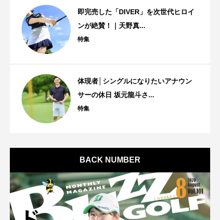
即完売した「DIVER」を次世代ヒロイ
ンが絶賛！｜天野真...
特集
体現者│シングルになりたいアナウン
サーの休日 坂元龍斗さ...
特集
BACK NUMBER