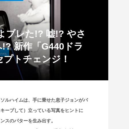
ブレた!? 嘘!? やさ
? 新作「G440ドラ
セプトチェンジ！
・ソルハイムは、手に乗せた息子ジョンがバ
をキープして）立っている写真をヒントに
ランスのパターを生み出す。