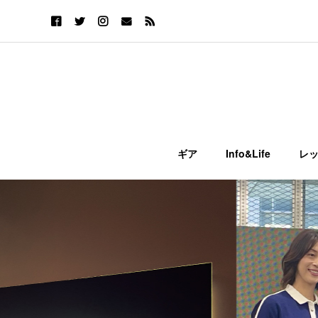
ギア
Info&Life
レ