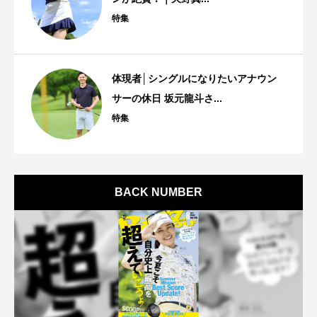
特集
体現者│シングルになりたいアナウン
サーの休日 坂元龍斗さ...
特集
BACK NUMBER