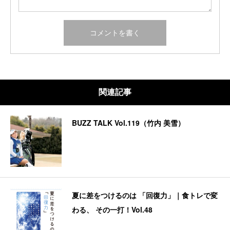
関連記事
BUZZ TALK Vol.119（竹内 美雪）
夏に差をつけるのは 「回復力」｜食トレで変
わる、 その一打！Vol.48