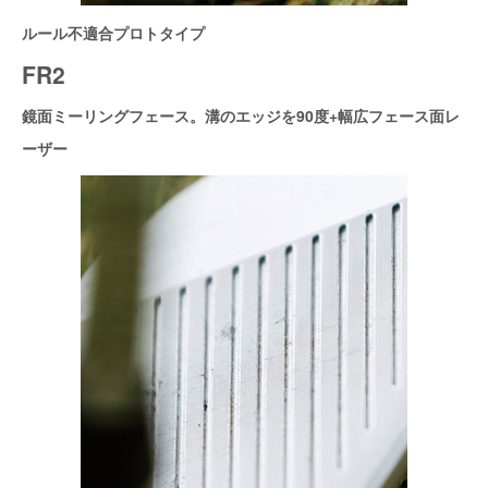
ルール不適合プロトタイプ
FR2
鏡面ミーリングフェース。溝のエッジを90度+幅広フェース面レ
ーザー