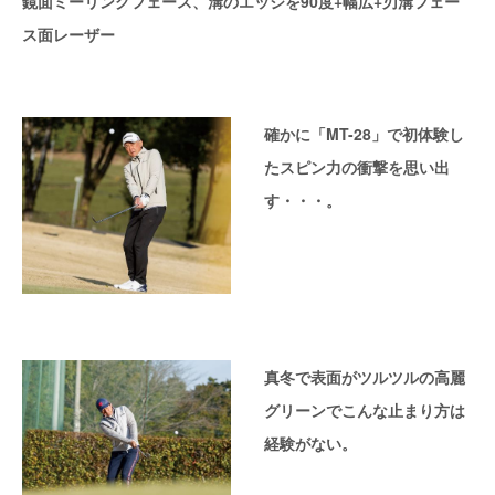
鏡面ミーリングフェース、溝のエッジを90度+幅広+刃溝フェー
ス面レーザー
確かに「MT-28」で初体験し
たスピン力の衝撃を思い出
す・・・。
真冬で表面がツルツルの高麗
グリーンでこんな止まり方は
経験がない。