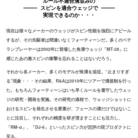
ルール不適合溝並みの
スピンを適合ウェッジで
実現できるのか・・・
現在は様々なメーカーのウェッジがスピン性能を強烈にアピール
するが、その先駆者は間違いなくフォーティーンだ。多くのベテ
ランプレーヤーは2002年に登場した角溝ウェッジ「MT-28」に
感じたあの激スピンの衝撃を忘れることはないだろう。
それから各メーカー、多くのモデルが角溝を追従。“止まりすぎ
る”現象・・・その結果、R&Aは2010年にツアーで溝規制を行っ
た。もちろんフォーティーンはいち早くルールを遵守したウェッ
ジの研究・開発を実施。その研究の過程で、ウェッジショットに
おけるスピンを発生させる要素が、フェースの溝だけではないこ
とに注目し、それぞれの精度を研ぎ澄ますことにも注力し、
「RM-α」、「DJ-6」といったスピン力が定評の現プロダクトに
至る。