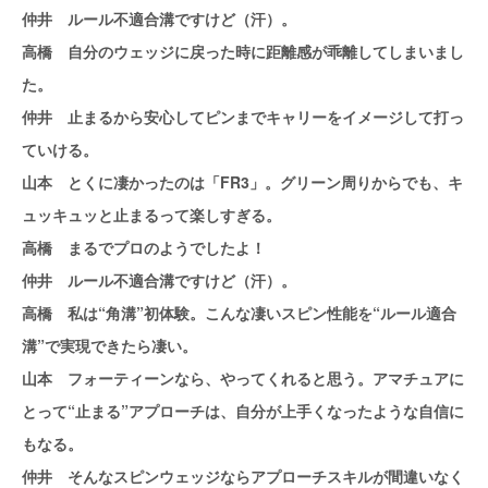
仲井 ルール不適合溝ですけど（汗）。
高橋 自分のウェッジに戻った時に距離感が乖離してしまいまし
た。
仲井 止まるから安心してピンまでキャリーをイメージして打っ
ていける。
山本 とくに凄かったのは「FR3」。グリーン周りからでも、キ
ュッキュッと止まるって楽しすぎる。
高橋 まるでプロのようでしたよ！
仲井 ルール不適合溝ですけど（汗）。
高橋 私は“角溝”初体験。こんな凄いスピン性能を“ルール適合
溝”で実現できたら凄い。
山本 フォーティーンなら、やってくれると思う。アマチュアに
とって“止まる”アプローチは、自分が上手くなったような自信に
もなる。
仲井 そんなスピンウェッジならアプローチスキルが間違いなく