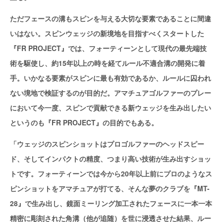
ただフェースの溝もスピンを与える大切な要素であることに間違
いはない。スピンウェッジの新境地を目指すべくスタートした
『FR PROJECT』では、フォーティーンとして現代の最先端技
術を駆使し、約15年以上の時を経てルール不適合溝の開発に着
手。いかなる要素がスピンに最も有効であるか、ルールに囚われ
ない境地で検証するのが目的だ。アマチュアゴルファーのプレー
において今一度、スピンで貢献できる新ウェッジを生み出したい
というのも『FR PROJECT』の目的でもある。
「ウェッジのスピンショットはプロゴルファーのヘッドスピー
ド、そしてインパクトの精度、つまり高い技術が生み出すショッ
トです。フォーティーンでは今から20年以上前にプロのようなス
ピンショットをアマチュアが打てる、そんな夢のクラブを『MT-
28』で生み出し、鏡面ミーリング加工されたフェースに一本一本
精密に彫刻された角溝（他が追随）を世に浸透させた結果、ルー