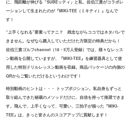
に、飛距離が伸びる「SUBEッティ」と私、佐伯三貴がコラボレ
ーションして生まれたのが『MIKI-TEE（ミキティ）』なんで
す！
“上手くなれる”要素ってナニ？ 残念ながらココではネタバレで
きません。なぜなら購入していただけた方限定の特典だから！
佐伯三貴ゴルフchannel（18・5万人登録）では、様々なレッス
ン動画を公開していますが、『MIKI-TEE』を練習器具として使
用した特別ドリルレッスン動画を収録。商品パッケージの内側の
QRからご覧いただけるというわけです！
特別動画のヒントは・・・ トップポジション。私自身もずっと
取り組んできた秘蔵のメソッドだけに、自信を持って推奨できま
す。飛んで、上手くなって、可愛い、三拍子が揃った『MIKI-
TEE』は、きっと皆さんのスコアアップに貢献します！