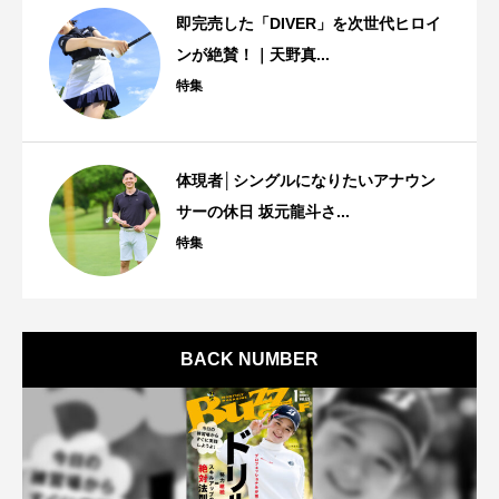
即完売した「DIVER」を次世代ヒロイ
ンが絶賛！｜天野真...
特集
体現者│シングルになりたいアナウン
サーの休日 坂元龍斗さ...
特集
BACK NUMBER