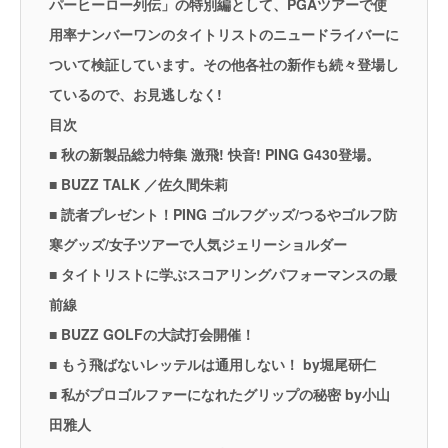
パーヒーロー列伝」の特別編として、PGAツアーで使
用率ナンバーワンのタイトリストのニュードライバーに
ついて検証しています。その他各社の新作も続々登場し
ているので、お見逃しなく!
目次
■ 秋の新製品総力特集 激飛! 快音! PING G430登場。
■ BUZZ TALK ／佐久間朱莉
■ 読者プレゼント！PING ゴルフグッズ/つるやゴルフ防
寒グッズ/女子ツアーで人気ジェリーショルダー
■ タイトリストに学ぶスコアリングパフォーマンスの最
前線
■ BUZZ GOLFの大試打会開催！
■ もう飛ばないレッテルは通用しない！ by堀尾研仁
■ 私がプロゴルファーになれたグリップの秘密 by小山
田雅人