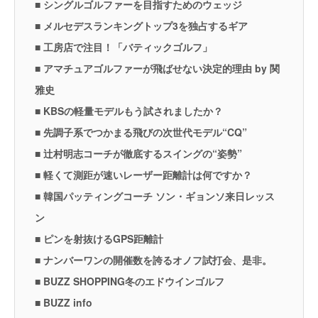
■ シングルゴルファーを目指すためのウェッジ
■ メルセデスランキングトップ3を独占するギア
■ 工房店で注目！「バティックゴルフ」
■ アマチュアゴルファーが飛ばせない決定的理由 by 関
雅史
■ KBSの軽量モデルもう試されましたか？
■ 先調子系でつかまる飛びの次世代モデル“CQ”
■ 辻村明志コーチが徹底するスイングの“姿勢”
■ 軽くて測距が速いレーザー距離計は何ですか？
■ 韓国パッティングコーチ ソン・ギョンソ来日レッス
ン
■ ピンを射抜けるGPS距離計
■ ナンバーワンの開催数を誇るオノフ試打会、是非。
■ BUZZ SHOPPING冬のエドウインゴルフ
■ BUZZ info