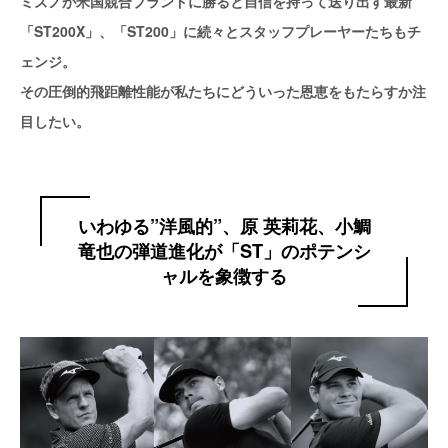
ミズノが米国競合ブランドに勝ると自信を持って送り出す最新
「ST200X」、「ST200」に続々とスタッフプレーヤーたちもチ
ェンジ。
その圧倒的飛距離性能が私たちにどういった恩恵をもたらすか注
目したい。
いわゆる”洋風的”、原 英莉花、小鯛
竜也の弾道進化が「ST」のポテンシ
ャルを象徴する