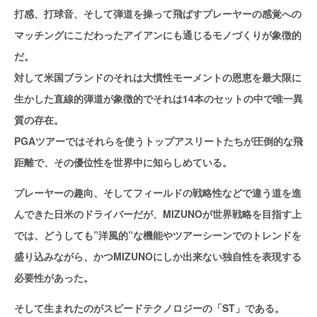
打感、打球音、そして弾道を操って飛ばすプレーヤーの感覚への
マッチングにこだわったアイアンにも通じるモノづくりが象徴的
だ。
対して米国ブランドのそれは大慣性モーメントの恩恵を最大限に
生かした直線的弾道が象徴的でそれは14本のセットの中で唯一異
質の存在。
PGAツアーではそれらを使うトップアスリートたちが圧倒的な飛
距離で、その優位性を世界中に知らしめている。
プレーヤーの趣向、そしてフィールドの戦略性などで違う道を進
んできた日米のドライバーだが、MIZUNOが世界戦略を目指す上
では、どうしても”洋風的”な機能やツアーシーンでのトレンドを
盛り込みながら、かつMIZUNOにしか出来ない独自性を表現する
必要性があった。
そして生まれたのがスピードテクノロジーの「ST」である。