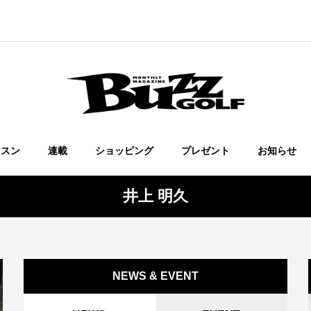
ッスン
連載
ショッピング
プレゼント
お知らせ
井上 明久
NEWS & EVENT