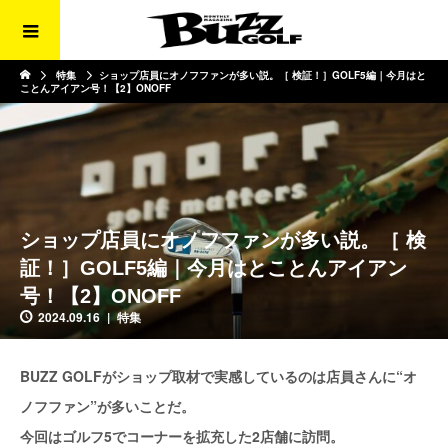
特集
ショップ店員にオノフファンが多い説。［ 検証！］GOLF5編｜今月はと
ことんアイアン号！【2】ONOFF
ショップ店員にオノフファンが多い説。［ 検
証！］GOLF5編｜今月はとことんアイアン
号！【2】ONOFF
2024.09.16
特集
BUZZ GOLFがショップ取材で実感しているのは店員さんに“オ
ノフファン”が多いことだ。
今回はゴルフ5でコーナーを拡充した2店舗に訪問。