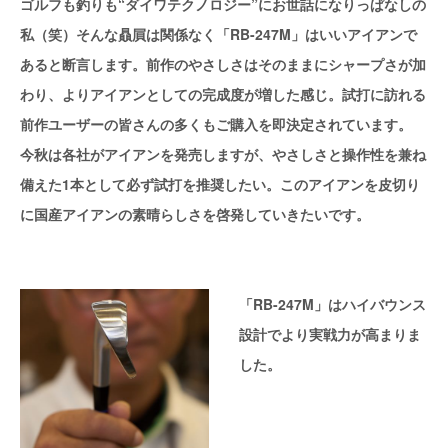
ゴルフも釣りも“ダイワテクノロジー”にお世話になりっぱなしの
私（笑）そんな贔屓は関係なく「RB-247M」はいいアイアンで
あると断言します。前作のやさしさはそのままにシャープさが加
わり、よりアイアンとしての完成度が増した感じ。試打に訪れる
前作ユーザーの皆さんの多くもご購入を即決定されています。
今秋は各社がアイアンを発売しますが、やさしさと操作性を兼ね
備えた1本として必ず試打を推奨したい。このアイアンを皮切り
に国産アイアンの素晴らしさを啓発していきたいです。
「RB-247M」はハイバウンス
設計でより実戦力が高まりま
した。