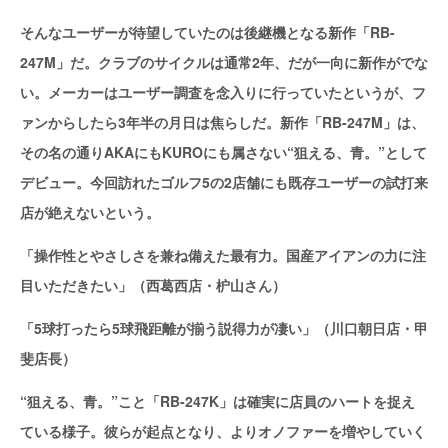
そんなユーザーが待望していたのは後継機となる新作「RB-
247M」だ。クラブのサイクルは通常2年、だが一向に新作がでな
い。メーカーはユーザー調査を念入りに行っていたというが、フ
ァンからしたら3年半の月日は焦らしだ。新作「RB-247M」は、
その名の通りAKAにもKUROにも属さない“狙える、青。”として
デビュー。今回訪れたゴルフ5の2店舗にも既存ユーザーの試打来
店が絶えないという。
「操作性とやさしさを兼ね備えた最有力。国産アイアンの力に注
目いただきたい」（西葛西店・枦山さん）
「5球打ったら5球飛距離が揃う説得力が凄い」（川口朝日店・甲
斐店長）
“狙える、青。”こと「RB-247K」は確実に店員のハートを捉え
ている様子。彼らが起点となり、よりオノファーを増やしていく