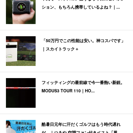
ション、もちろん携帯しているよね？｜...
「50万円でこの性能は安い。神コスパです」
｜スカイトラック＋
フィッティングの最前線で今一番熱い新鋭。
MODUS3 TOUR 110｜HO...
酷暑日元年に汗だくゴルフはもう時代遅れ
だ。｜つるや 空調ファン付きベスト「風...