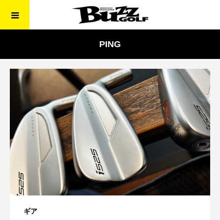
PING
ギア